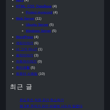
HTML, CSS, DataBase
(4)
Project myrecord
(4)
Web Server
(11)
Ubuntu Server
(5)
Windows Server
(5)
WordPress
(4)
게임이야기
(6)
너 그거 아니?
(1)
음악이야기
(3)
자동차이야기
(0)
취미생활
(5)
컴퓨터 사용팁
(10)
최근 글
윈도우즈 저장 공간 청소하기
왜 3루 주자가 라인 바깥에 서는지 알겠다