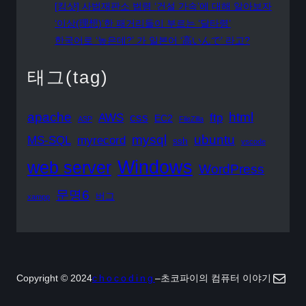
[킹샷] 사법재판소 법령 ‘건설 가속’에 대해 알아보자
‘이상(理想)’한 패거리들이 부르는 ‘달타령’
한국어로 ‘높은데?’ 가 일본어 ‘高いんで’ 라고?
태그(tag)
apache
html
AWS
css
ftp
EC2
ASP
FileZilla
mysql
ubuntu
MS-SQL
myrecord
ssh
vscode
Windows
web server
WordPress
문명6
버그
xampp
Mail
Copyright © 2024
chocoding
–
초코파이의 컴퓨터 이야기