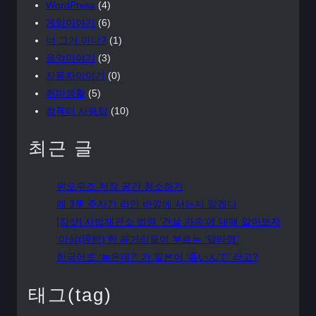
WordPress
(4)
게임이야기
(6)
너 그거 아니?
(1)
음악이야기
(3)
자동차이야기
(0)
취미생활
(5)
컴퓨터 사용팁
(10)
최근 글
윈도우즈 저장 공간 청소하기
왜 3루 주자가 라인 바깥에 서는지 알겠다
[킹샷] 사법재판소 법령 ‘건설 가속’에 대해 알아보자
‘이상(理想)’한 패거리들이 부르는 ‘달타령’
한국어로 ‘높은데?’ 가 일본어 ‘高いんで’ 라고?
태그(tag)