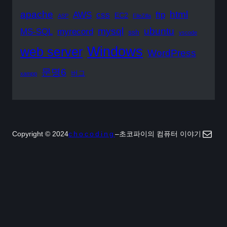
apache
html
AWS
css
ftp
EC2
ASP
FileZilla
mysql
ubuntu
MS-SQL
myrecord
ssh
vscode
Windows
web server
WordPress
문명6
버그
xampp
Mail
Copyright © 2024
chocoding
–
초코파이의 컴퓨터 이야기