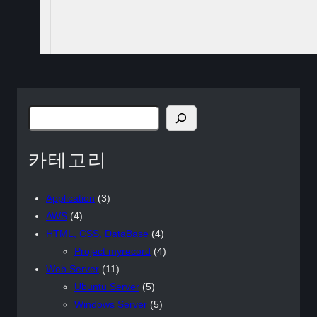
検
索
카테고리
Application
(3)
AWS
(4)
HTML, CSS, DataBase
(4)
Project myrecord
(4)
Web Server
(11)
Ubuntu Server
(5)
Windows Server
(5)