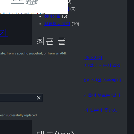
음악이야기
(3)
자동차이야기
(0)
취미생활
(5)
컴퓨터 사용팁
(10)
하기
최근 글
윈도우즈 저장 공간 청소하기
왜 3루 주자가 라인 바깥에 서는지 알겠
다
[킹샷] 사법재판소 법령 ‘건설 가속’에 대
해 알아보자
‘이상(理想)’한 패거리들이 부르는 ‘달타
령’
한국어로 ‘높은데?’ 가 일본어 ‘高いん
で’ 라고?