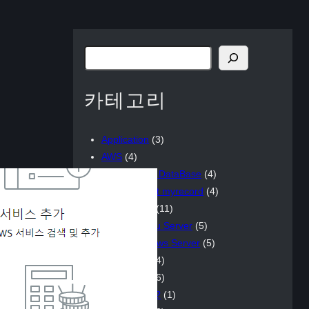
検
索
카테고리
Application
(3)
AWS
(4)
HTML, CSS, DataBase
(4)
Project myrecord
(4)
Web Server
(11)
Ubuntu Server
(5)
Windows Server
(5)
WordPress
(4)
게임이야기
(6)
너 그거 아니?
(1)