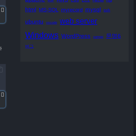
EC2
ASP
FileZilla
html
mysql
MS-SQL
myrecord
ssh
web server
ubuntu
vscode
Windows
WordPress
문명6
xampp
버그
하