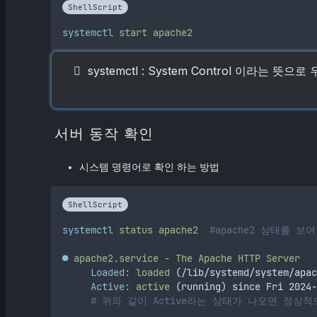
ShellScript
systemctl
start
apache2
systemctl : System Control 이라는 뜻으로 
서버 동작 확인
시스템 명령어로 확인 하는 방법
ShellScript
systemctl
status
apache2
#apache2 상태를 
●
apache2.service
-
The
Apache
HTTP
Server
Loaded:
loaded
 (/lib/systemd/system/apac
Active:
active
 (running) since Fri 2024-
# 위와 같이 Active라는 상태가 나오면 정상