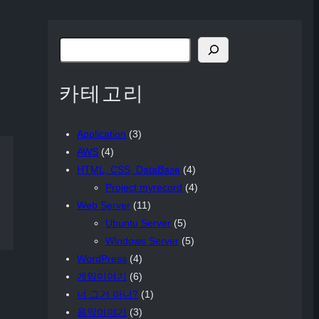
検
索
카테고리
Application
(3)
AWS
(4)
HTML, CSS, DataBase
(4)
Project myrecord
(4)
Web Server
(11)
Ubuntu Server
(5)
Windows Server
(5)
WordPress
(4)
게임이야기
(6)
너 그거 아니?
(1)
음악이야기
(3)