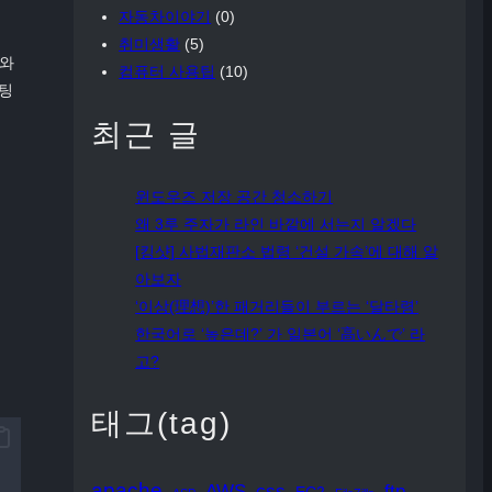
자동차이야기
(0)
취미생활
(5)
도와
컴퓨터 사용팁
(10)
스팅
최근 글
윈도우즈 저장 공간 청소하기
왜 3루 주자가 라인 바깥에 서는지 알겠다
[킹샷] 사법재판소 법령 ‘건설 가속’에 대해 알
아보자
‘이상(理想)’한 패거리들이 부르는 ‘달타령’
한국어로 ‘높은데?’ 가 일본어 ‘高いんで’ 라
고?
태그(tag)
apache
AWS
css
ftp