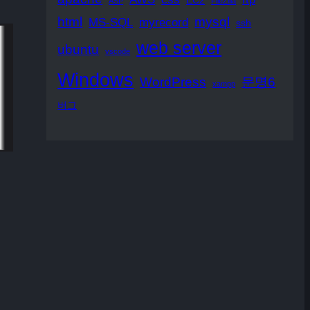
EC2
ASP
FileZilla
html
mysql
MS-SQL
myrecord
ssh
web server
ubuntu
vscode
Windows
WordPress
문명6
xampp
버그