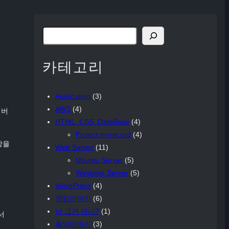
検
索
카테고리
Application
(3)
AWS
(4)
 버
HTML, CSS, DataBase
(4)
Project myrecord
(4)
장을
Web Server
(11)
Ubuntu Server
(5)
Windows Server
(5)
WordPress
(4)
게임이야기
(6)
너 그거 아니?
(1)
서
음악이야기
(3)