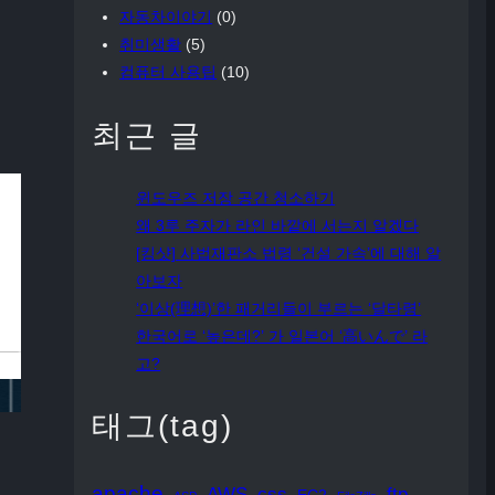
자동차이야기
(0)
취미생활
(5)
컴퓨터 사용팁
(10)
최근 글
윈도우즈 저장 공간 청소하기
왜 3루 주자가 라인 바깥에 서는지 알겠다
[킹샷] 사법재판소 법령 ‘건설 가속’에 대해 알
아보자
‘이상(理想)’한 패거리들이 부르는 ‘달타령’
한국어로 ‘높은데?’ 가 일본어 ‘高いんで’ 라
고?
태그(tag)
apache
AWS
css
ftp